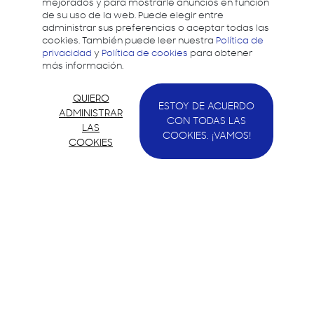
mejorados y para mostrarle anuncios en función
de su uso de la web. Puede elegir entre
administrar sus preferencias o aceptar todas las
cookies. También puede leer nuestra
Política de
privacidad
y
Política de cookies
para obtener
más información.
QUIERO
ESTOY DE ACUERDO
ADMINISTRAR
CON TODAS LAS
LAS
COOKIES. ¡VAMOS!
COOKIES
Samsung quiere apoyar a los desarrolladores y
ayudarles a crear mejores experiencias dando
soporte para el desarrollo en todos los
dispositivos Samsung.
Contacto
Política de privacidad
Política de cookies
Aviso legal
Quiénes somos
Samsung Developers