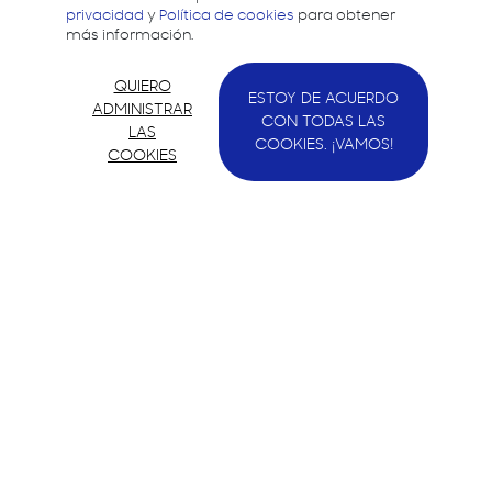
privacidad
y
Política de cookies
para obtener
más información.
QUIERO
ESTOY DE ACUERDO
ADMINISTRAR
CON TODAS LAS
LAS
COOKIES. ¡VAMOS!
COOKIES
Samsung quiere apoyar a los desarrolladores y
ayudarles a crear mejores experiencias dando
soporte para el desarrollo en todos los
dispositivos Samsung.
Contacto
Política de privacidad