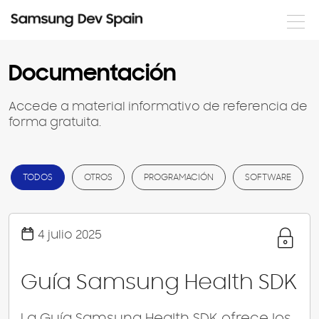
Noticias
Documentación
Formación
Accede a material informativo de referencia de
forma gratuita.
Eventos
Documentación
TODOS
OTROS
PROGRAMACIÓN
SOFTWARE
Nuestros desarrolladores
Servicios
4 julio 2025
Guía Samsung Health SDK
Login