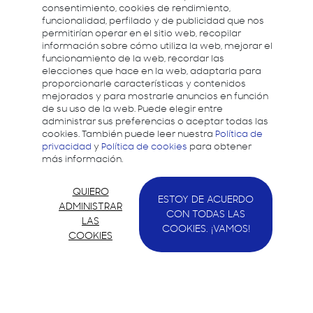
consentimiento, cookies de rendimiento,
funcionalidad, perfilado y de publicidad que nos
permitirían operar en el sitio web, recopilar
información sobre cómo utiliza la web, mejorar el
funcionamiento de la web, recordar las
elecciones que hace en la web, adaptarla para
proporcionarle características y contenidos
mejorados y para mostrarle anuncios en función
de su uso de la web. Puede elegir entre
administrar sus preferencias o aceptar todas las
cookies. También puede leer nuestra
Política de
privacidad
y
Política de cookies
para obtener
más información.
QUIERO
ESTOY DE ACUERDO
ADMINISTRAR
CON TODAS LAS
LAS
COOKIES. ¡VAMOS!
COOKIES
Samsung quiere apoyar a los desarrolladores y
ayudarles a crear mejores experiencias dando
soporte para el desarrollo en todos los