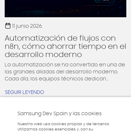
11 junio 2026
Automatización de flujos con
n8n, cómo ahorrar tiempo en el
desarrollo moderno
La automatización se ha convertido en una de
las grandes aliadas del desarrollo moderno.
Cada día, los equipos técnicos dedican...
SEGUIR LEYENDO
Samsung Dev Spain y las cookies
Nuestra web usa cookies propias y de terceros.
VER MÁS
Utilizamos cookies esenciales y, con su