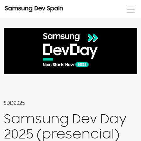
Noticias
Formación
Eventos
Documentación
Nuestros desarrolladores
Servicios
SDD2025
Samsung Dev Day
2025 (presencial)
Login