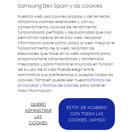
Madrid - Madrid
Samsung Dev Spain y las cookies
Presencial
Nuestra web usa cookies propias y de terceros.
Utilizamos cookies esenciales y, con su
consentimiento, cookies de rendimiento,
funcionalidad, perfilado y de publicidad que nos
permitirían operar en el sitio web, recopilar
información sobre cómo utiliza la web, mejorar el
funcionamiento de la web, recordar las
elecciones que hace en la web, adaptarla para
proporcionarle características y contenidos
mejorados y para mostrarle anuncios en función
de su uso de la web. Puede elegir entre
administrar sus preferencias o aceptar todas las
cookies. También puede leer nuestra
Política de
privacidad
y
Política de cookies
para obtener
más información.
QUIERO
ESTOY DE ACUERDO
ADMINISTRAR
CON TODAS LAS
LAS
COOKIES. ¡VAMOS!
COOKIES