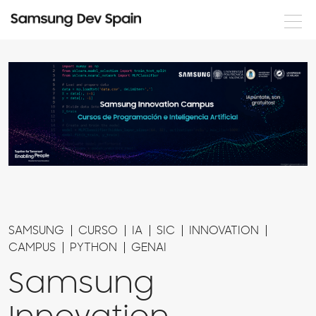
Noticias
Formación
Eventos
Documentación
Nuestros desarrolladores
Servicios
SAMSUNG
CURSO
IA
SIC
INNOVATION
CAMPUS
PYTHON
GENAI
Samsung
Login